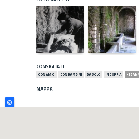
CONSIGLIATI
CON AMICI
CON BAMBINI
DA SOLO
IN COPPIA
<18 AN
MAPPA
Poligono
GEO