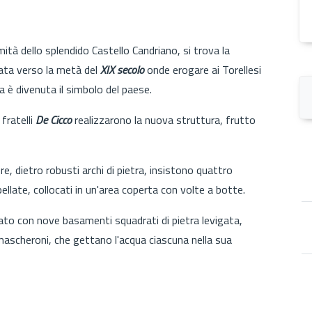
imità dello splendido Castello Candriano, si trova la
zata verso la metà del
XIX secolo
onde erogare ai Torellesi
a è divenuta il simbolo del paese.
fratelli
De Cicco
realizzarono la nuova struttura, frutto
riore, dietro robusti archi di pietra, insistono quattro
lpellate, collocati in un'area coperta con volte a botte.
tato con nove basamenti squadrati di pietra levigata,
mascheroni, che gettano l'acqua ciascuna nella sua