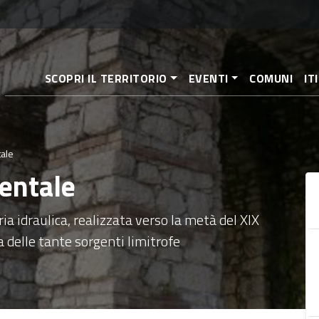
Salta
al
contenuto
principale
SCOPRI IL TERRITORIO
EVENTI
COMUNI
IT
ale
entale
ia idraulica, realizzata verso la metà del XIX
ua delle tante sorgenti limitrofe