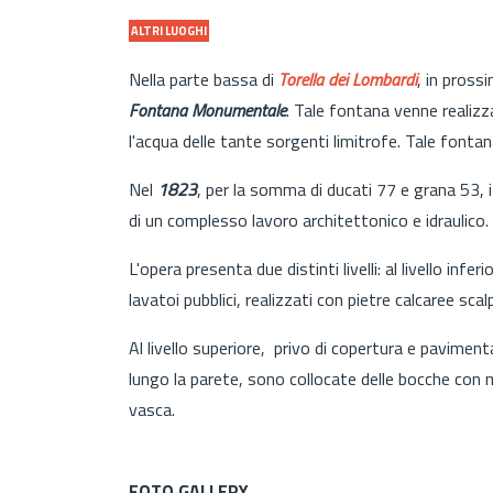
ALTRI LUOGHI
Nella parte bassa di
Torella dei Lombardi
, in pross
Fontana Monumentale
. Tale fontana venne realiz
l'acqua delle tante sorgenti limitrofe. Tale fontan
Nel
1823
, per la somma di ducati 77 e grana 53, i 
di un complesso lavoro architettonico e idraulico.
L'opera presenta due distinti livelli: al livello infe
lavatoi pubblici, realizzati con pietre calcaree sca
Al livello superiore, privo di copertura e pavimen
lungo la parete, sono collocate delle bocche con 
vasca.
FOTO GALLERY