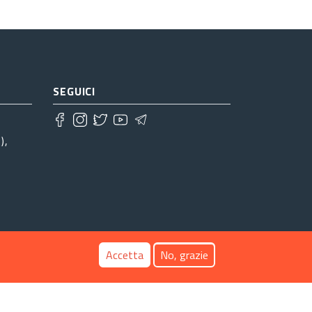
SEGUICI
),
Accetta
No, grazie