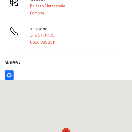
Palazzo Marchesale
Comune
TELEFONO:
348 5108195
0824 839801
MAPPA
Poligono
GEO