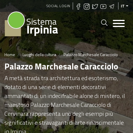
Salta
SOCIAL LOGIN
IT
al
Sistema
contenuto
Irpinia
principale
Home
Luoghi della cultura
Palazzo Marchesale Caracciolo
Palazzo Marchesale Caracciolo
A metà strada tra architettura ed esoterismo,
dotato di una serie di elementi decorativi
ammantati di un indecifrabile alone di mistero, il
maestoso Palazzo Marchesale Caracciolo di
Cervinara rappresenta uno degli esempi più
significativi e stravaganti di arte rinascimentale
in Irpinia