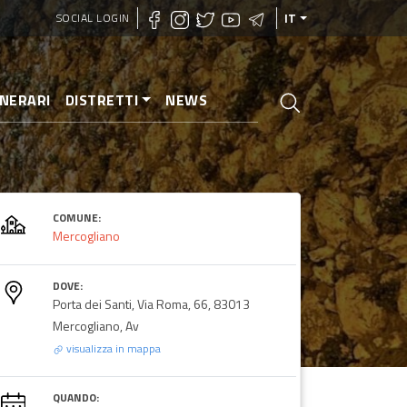
SOCIAL LOGIN
IT
INERARI
DISTRETTI
NEWS
COMUNE:
Mercogliano
DOVE:
Porta dei Santi, Via Roma, 66, 83013
Mercogliano, Av
visualizza in mappa
QUANDO: