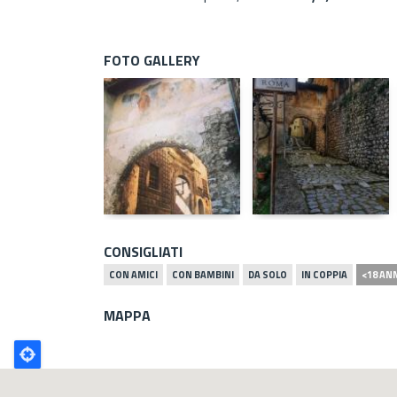
FOTO GALLERY
CONSIGLIATI
CON AMICI
CON BAMBINI
DA SOLO
IN COPPIA
<18 AN
MAPPA
Poligono
GEO