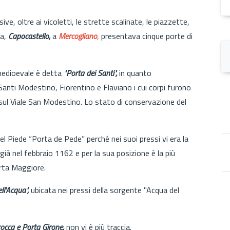
ve, oltre ai vicoletti, le strette scalinate, le piazzette,
a,
Capocastello,
a
Mercogliano
,
presentava cinque porte di
 medioevale è detta
"Porta dei Santi",
in quanto
i Santi Modestino, Fiorentino e Flaviano i cui corpi furono
ta sul Viale San Modestino. Lo stato di conservazione del
l Piede “Porta de Pede” perché nei suoi pressi vi era la
à nel febbraio 1162 e per la sua posizione è la più
orta Maggiore.
ll'Acqua",
ubicata nei pressi della sorgente "Acqua del
occa e Porta Girone,
non vi è più traccia.