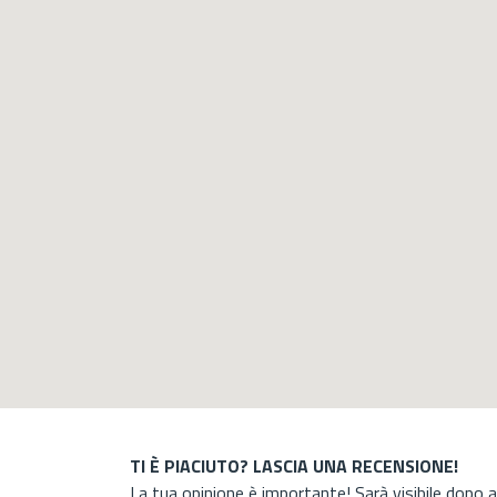
TI È PIACIUTO? LASCIA UNA RECENSIONE!
La tua opinione è importante! Sarà visibile dopo 