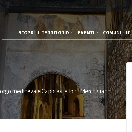
Salta
al
contenuto
principale
SCOPRI IL TERRITORIO
EVENTI
COMUNI
IT
o borgo medioevale Capocastello di Mercogliano