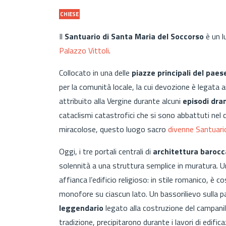
CHIESE
Il
Santuario di Santa Maria del Soccorso
è un l
Palazzo Vittoli
.
Collocato in una delle
piazze principali del paes
per la comunità locale, la cui devozione è legata ai
attribuito alla Vergine durante alcuni
episodi dra
cataclismi catastrofici che si sono abbattuti nel c
miracolose, questo luogo sacro
divenne
Santuari
Oggi, i tre portali centrali di
architettura barocc
solennità a una struttura semplice in muratura. 
affianca l’edificio religioso: in stile romanico, è c
monofore su ciascun lato. Un bassorilievo sulla p
leggendario
legato alla costruzione del campanil
tradizione, precipitarono durante i lavori di edifi