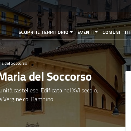
Salta
al
contenuto
principale
SCOPRI IL TERRITORIO
EVENTI
COMUNI
IT
ria del Soccorso
 Maria del Soccorso
nità castellese. Edificata nel XVI secolo,
la Vergine col Bambino