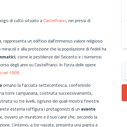
uogo di culto situato a
Castelfranci
, nei pressi di
e
, rappresenta un edificio dall'immenso valore religioso
 miracoli e alla protezione che la popolazione di fedeli ha
mmatici
, come le pestilenze del Seicento e i numerosi
orso degli anni su Castelfranci. In forza delle opere
o nel 1909
.
a
ornano la facciata settecentesca, conferendo
Una torre campanaria, costruita successivamente,
ostruita su tre livelli, ognuno dei quali mostra finestre
arete esterna raffigura i protagonisti di un
evento
e, ovvero un muratore e il suo cane che, secondo la
cazione. L’interno, a tre navate, presenta una pianta a