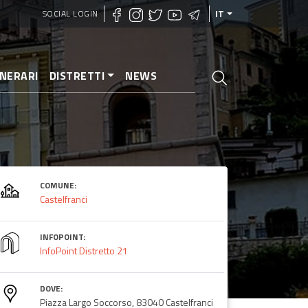
SOCIAL LOGIN
IT
INERARI
DISTRETTI
NEWS
COMUNE:
Castelfranci
INFOPOINT:
InfoPoint Distretto 21
DOVE:
Piazza Largo Soccorso, 83040 Castelfranci