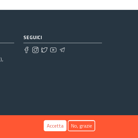
SEGUICI
),
Accetta
No, grazie