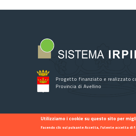
Progetto finanziato e realizzato c
Provincia di Avellino
Utilizziamo i cookie su questo sito per mig
Footer menu
Contatti
Info
Privacy
Facendo clic sul pulsante Accetta, l'utente accetta di f