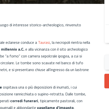
luogo di interesse storico-archeologico, rinvenuto
unale eclanese conduce a
Taurasi
, la necropoli rientra nella
II millennio a.C.
e alla vicinanza con il sito archeologico
be “a forno” con camera sepolcrale ipogea, a cui si
circolare. Le tombe sono scavate nel banco di tufo
metri, e si presentano chiuse all’ingresso da un lastrone
le
ospitava una o più deposizioni di inumati, i cui
osizione rannicchiata o supino-retratta. Dalle tombe,
uperati
corredi funerari
, tipicamente pastorali, con
, pugnali) e abbondante
vasellame d’impasto
.