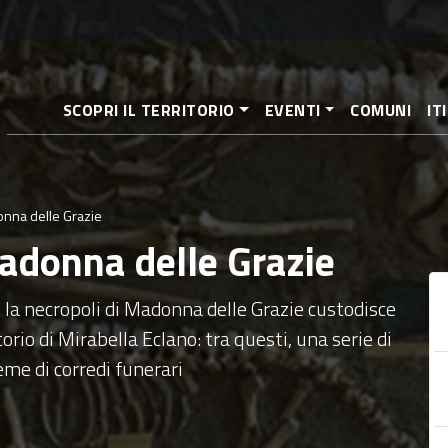
Salta
al
contenuto
principale
SCOPRI IL TERRITORIO
EVENTI
COMUNI
IT
onna delle Grazie
Madonna delle Grazie
ia, la necropoli di Madonna delle Grazie custodisce
orio di Mirabella Eclano: tra questi, una serie di
me di corredi funerari