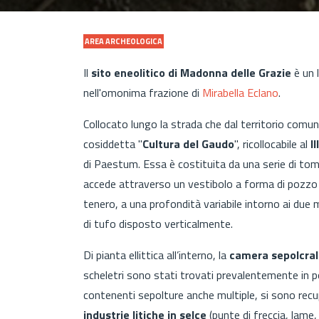
AREA ARCHEOLOGICA
Il
sito eneolitico di Madonna delle Grazie
è un 
nell'omonima frazione di
Mirabella Eclano
.
Collocato lungo la strada che dal territorio com
cosiddetta "
Cultura del Gaudo
", ricollocabile al
I
di Paestum. Essa è costituita
da una serie di tom
accede attraverso un vestibolo a forma di pozzo 
tenero, a una profondità variabile intorno ai due 
di tufo disposto verticalmente.
Di pianta ellittica all’interno, la
camera sepolcra
scheletri sono stati trovati prevalentemente in p
contenenti sepolture anche multiple, si sono rec
industrie litiche in selce
(punte di freccia, lame