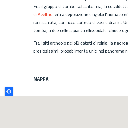
Fra il gruppo di tombe soltanto una, la cosiddetta
di Avellino
, era a deposizione singola: l’inumato e
rannicchiata, con ricco corredo di vasi e di armi.
tomba, a due celle a pianta ellissoidale, chiuse og
Tra i siti archeologici più datati d'Irpinia, la
necrop
preziosissimi, probabilmente unici nel panorama n
MAPPA
Poligono
GEO