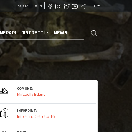
SOCIAL LOGIN
IT
INERARI
DISTRETTI
NEWS
COMUNE:
Mirabella Eclano
INFOPOINT:
InfoPoint Distretto 16