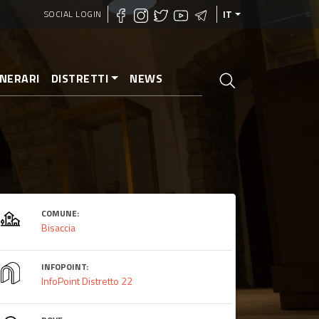
SOCIAL LOGIN
IT
INERARI
DISTRETTI
NEWS
COMUNE:
Bisaccia
INFOPOINT:
InfoPoint Distretto 22