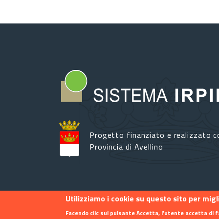
Progetto finanziato e realizzato c
Provincia di Avellino
Utilizziamo i cookie su questo sito per mig
Footer menu
Contatti
Info
Privacy
Facendo clic sul pulsante Accetta, l'utente accetta di f