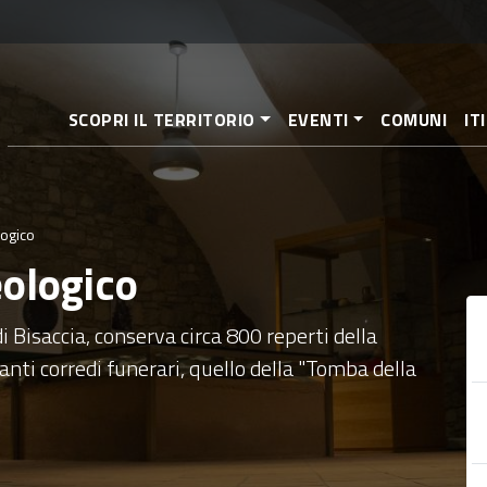
Salta
al
contenuto
principale
SCOPRI IL TERRITORIO
EVENTI
COMUNI
IT
ogico
ologico
di Bisaccia, conserva circa 800 reperti della
 tanti corredi funerari, quello della "Tomba della