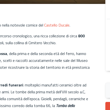
o nella notevole cornice del
Castello Ducale
.
percorso cronologico, una ricca collezione di circa
800
li, sulla collina di Cimitero Vecchio.
ossa
, del
la prima e della seconda età del ferro
, hanno
, scelti e raccolti accuratamente nelle sale del Museo
er ricostruire la storia del territorio in età preistorica
rredi funerari
:
molteplici manufatti ceramici oltre ad
armi. Le tombe della prima metà dell'VIII secolo a.C,
lla comunità dell’epoca. Gioielli, pendagli, ceramiche e
cchissimo corredo della tomba 66, la
Tomba della