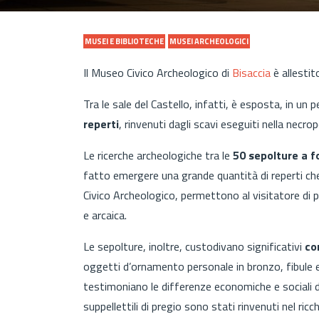
MUSEI E BIBLIOTECHE
MUSEI ARCHEOLOGICI
Il Museo Civico Archeologico di
Bisaccia
è allestit
Tra le sale del Castello, infatti, è esposta, in un 
reperti
, rinvenuti dagli
scavi
eseguiti nella necropo
Le ricerche archeologiche tra le
50 sepolture a f
fatto emergere una grande quantità di reperti che
Civico Archeologico, permettono al visitatore di pot
e arcaica.
Le sepolture, inoltre, custodivano significativi
co
oggetti d’ornamento personale in bronzo, fibule e 
testimoniano le differenze economiche e sociali de
suppellettili di pregio sono stati rinvenuti nel ri