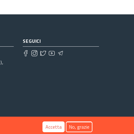
SEGUICI
),
Accetta
No, grazie