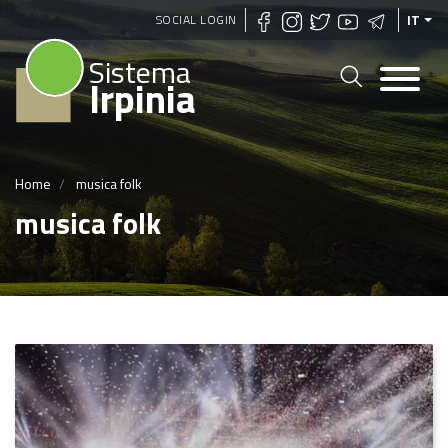
Salta
SOCIAL LOGIN
IT
al
Sistema
contenuto
Irpinia
principale
Home
musica folk
musica folk