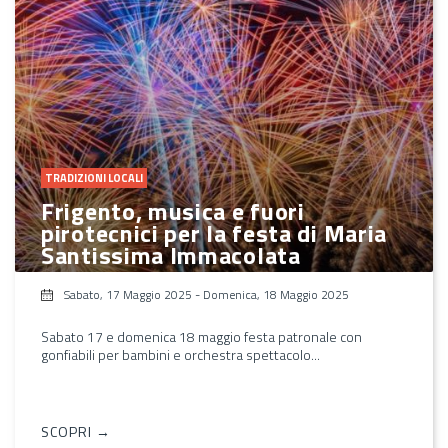
TRADIZIONI LOCALI
Frigento, musica e fuori
pirotecnici per la festa di Maria
Santissima Immacolata
Sabato, 17 Maggio 2025
-
Domenica, 18 Maggio 2025
Sabato 17 e domenica 18 maggio festa patronale con
gonfiabili per bambini e orchestra spettacolo...
SCOPRI →