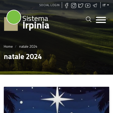
Salta
SOCIAL LOGIN
IT
al
Sistema
contenuto
Irpinia
principale
Home
natale 2024
natale 2024