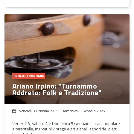
ENOGASTRONOMIA
Ariano Irpino: "Turnammo
Addreto: Folk e Tradizione"
Venerdì, 3 Gennaio 2025
-
Domenica, 5 Gennaio 2025
Venerdì 3, Sabato 4 e Domenica 5 Gennaio musica popolare
e tarantelle, mercatini vintage e artigianali, sapori dei piatti