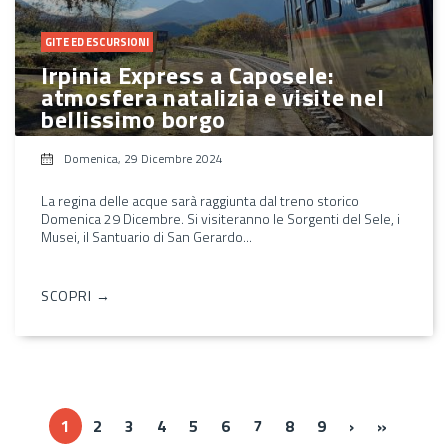
GITE ED ESCURSIONI
Irpinia Express a Caposele:
atmosfera natalizia e visite nel
bellissimo borgo
Domenica, 29 Dicembre 2024
La regina delle acque sarà raggiunta dal treno storico
Domenica 29 Dicembre. Si visiteranno le Sorgenti del Sele, i
Musei, il Santuario di San Gerardo...
SCOPRI →
››
Ultima »
1
2
3
4
5
6
7
8
9
›
»