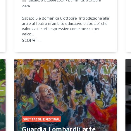
Sabato, 5 Ottobre 2024
-
Domenica, 6 Ottobre
2024
Sabato 5 e domenica 6 ottobre "Introduzione alle
arti e al Teatro in ambito educativo e sociale" che
valorizza le arti espressive come mezzo per
veico...
SCOPRI →
SPETTACOLI E FESTIVAL
Guardia Lombardi: arte,