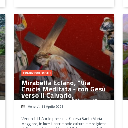
TRADIZIONI LOCALI
Mirabella Eclano, "Via
Crucis Meditata - con Gesù
verso il Calvario,
contemplando i Misteri"
Venerdì, 11 Aprile 2025
Venerdì 11 Aprile presso la Chiesa Santa Maria
Maggiore, in luce il patrimonio culturale e religioso