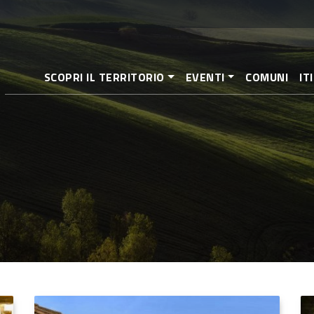
Salta
al
contenuto
principale
SCOPRI IL TERRITORIO
EVENTI
COMUNI
IT