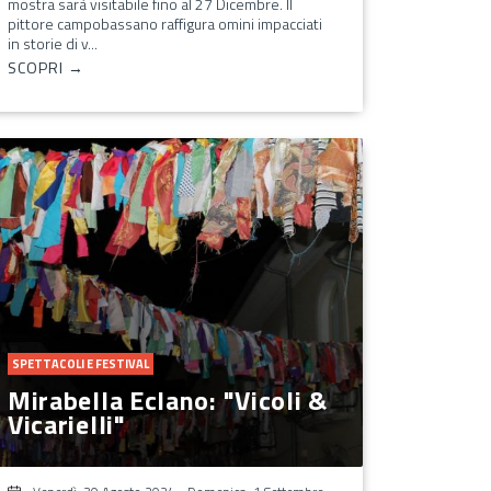
mostra sarà visitabile fino al 27 Dicembre. Il
pittore campobassano raffigura omini impacciati
in storie di v...
SCOPRI →
SPETTACOLI E FESTIVAL
Mirabella Eclano: "Vicoli &
Vicarielli"