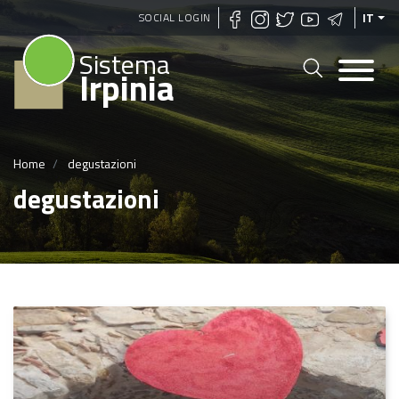
Salta
SOCIAL LOGIN
IT
al
Sistema
contenuto
Irpinia
principale
Home
degustazioni
degustazioni