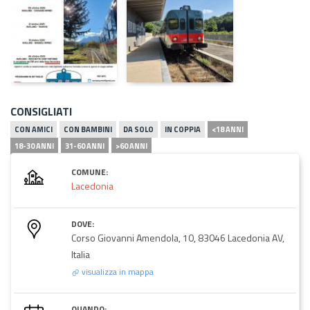
CONSIGLIATI
CON AMICI
CON BAMBINI
DA SOLO
IN COPPIA
<18 ANNI
18-30 ANNI
31-60 ANNI
>60 ANNI
COMUNE:
Lacedonia
DOVE:
Corso Giovanni Amendola, 10, 83046 Lacedonia AV,
Italia
visualizza in mappa
QUANDO: