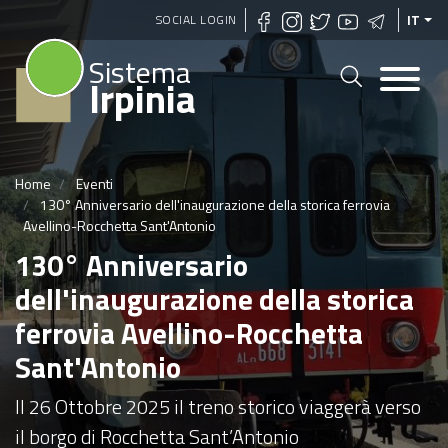
Salta
SOCIAL LOGIN
IT
al
Sistema
contenuto
Irpinia
principale
Home
Eventi
130° Anniversario dell'inaugurazione della storica ferrovia
Avellino-Rocchetta Sant'Antonio
130° Anniversario
dell'inaugurazione della storica
ferrovia Avellino-Rocchetta
Sant'Antonio
Il 26 Ottobre 2025 il treno storico viaggerà verso
il borgo di Rocchetta Sant’Antonio