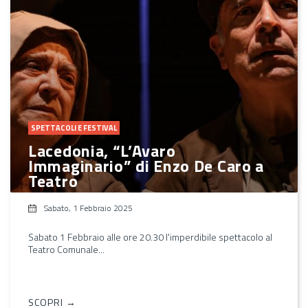
SPETTACOLI E FESTIVAL
Lacedonia, “L’Avaro
Immaginario” di Enzo De Caro a
Teatro
Sabato, 1 Febbraio 2025
Sabato 1 Febbraio alle ore 20.30 l'imperdibile spettacolo al
Teatro Comunale...
SCOPRI →