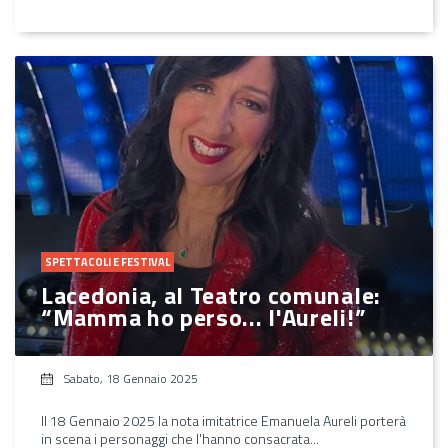
SPETTACOLI E FESTIVAL
Lacedonia, al Teatro comunale:
“Mamma ho perso... l'Aureli!”
Sabato, 18 Gennaio 2025
Il 18 Gennaio 2025 la nota imitatrice Emanuela Aureli porterà
in scena i personaggi che l'hanno consacrata...