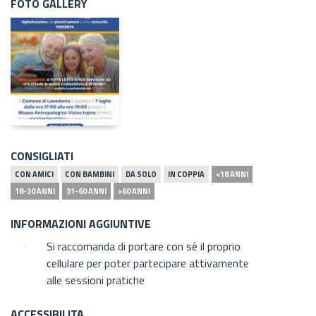
FOTO GALLERY
CONSIGLIATI
CON AMICI
CON BAMBINI
DA SOLO
IN COPPIA
<18 ANNI
18-30 ANNI
31-60 ANNI
>60 ANNI
INFORMAZIONI AGGIUNTIVE
Si raccomanda di portare con sé il proprio
cellulare per poter partecipare attivamente
alle sessioni pratiche
ACCESSIBILITA