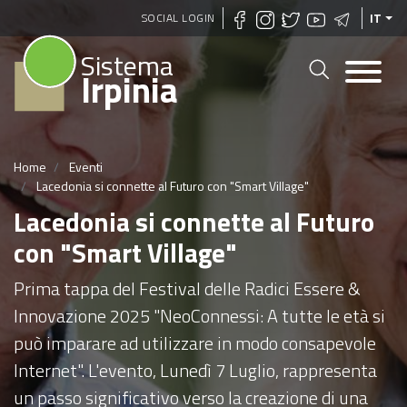
Salta
SOCIAL LOGIN
IT
al
Sistema
contenuto
Irpinia
principale
Home
Eventi
Lacedonia si connette al Futuro con "Smart Village"
Lacedonia si connette al Futuro
con "Smart Village"
Prima tappa del Festival delle Radici Essere &
Innovazione 2025 "NeoConnessi: A tutte le età si
può imparare ad utilizzare in modo consapevole
Internet". L'evento, Lunedì 7 Luglio, rappresenta
un passo significativo verso la creazione di una