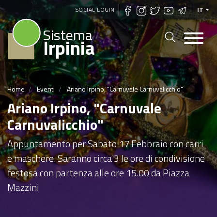
Salta
SOCIAL LOGIN
IT
al
Sistema
contenuto
Irpinia
principale
Home
Eventi
Ariano Irpino, "Carnuvale Carnuvalicchio"
Ariano Irpino, "Carnuvale
Carnuvalicchio"
Appuntamento per Sabato 17 Febbraio con carri
e maschere. Saranno circa 3 le ore di condivisione
festosa con partenza alle ore 15.00 da Piazza
Mazzini