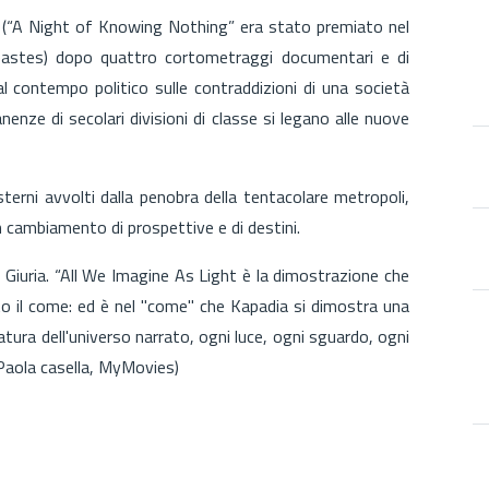
 (“A Night of Knowing Nothing” era stato premiato nel
éastes) dopo quattro cortometraggi documentari e di
al contempo politico sulle contraddizioni di una società
enze di secolari divisioni di classe si legano alle nuove
sterni avvolti dalla penobra della tentacolare metropoli,
un cambiamento di prospettive e di destini.
Giuria. “All We Imagine As Light è la dimostrazione che
nto il come: ed è nel "come" che Kapadia si dimostra una
tura dell'universo narrato, ogni luce, ogni sguardo, ogni
(Paola casella, MyMovies)