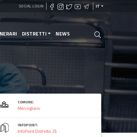
SOCIAL LOGIN
IT
INERARI
DISTRETTI
NEWS
COMUNE:
Mercogliano
INFOPOINT:
InfoPoint Distretto 26