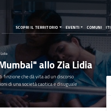
Salta
al
contenuto
principale
SCOPRI IL TERRITORIO
EVENTI
COMUNI
IT
 Lidia
Mumbai" allo Zia Lidia
 finzione che dà vita ad un discorso
ioni di una società caotica e disuguale