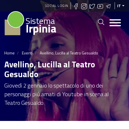
Salta
SOCIAL LOGIN
IT
al
Sistema
contenuto
Irpinia
principale
Home
Eventi
Avellino, Lucilla al Teatro Gesualdo
Avellino, Lucilla al Teatro
Gesualdo
Giovedì 2 gennaio lo spettacolo di uno dei
personaggi più amati di Youtube in scena al
Teatro Gesualdo