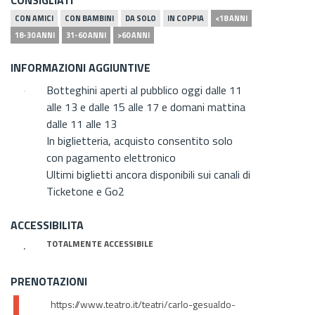
CON AMICI
CON BAMBINI
DA SOLO
IN COPPIA
<18 ANNI
18-30 ANNI
31-60 ANNI
>60 ANNI
INFORMAZIONI AGGIUNTIVE
Botteghini aperti al pubblico oggi dalle 11
alle 13 e dalle 15 alle 17 e domani mattina
dalle 11 alle 13
In biglietteria, acquisto consentito solo
con pagamento elettronico
Ultimi biglietti ancora disponibili sui canali di
Ticketone e Go2
ACCESSIBILITA
TOTALMENTE ACCESSIBILE
PRENOTAZIONI
https://www.teatro.it/teatri/carlo-gesualdo-