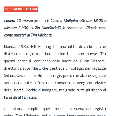
SPETTACOLI E FESTIVAL
Lunedì 10 marzo
presso il
Cinema Multiplex alle ore 18:00 e
alle ore 21:00
lo
Zia LidiaSocialCulb
presenta:
"Piccole cose
come queste" di Tim Mielants.
Irlanda, 1985. Bill Furlong ha una ditta di carbone che
distribuisce ogni mattina ai clienti del suo paese. Tra
questi, anche il convento delle suore del Buon Pastore,
diretto da suor Mary, che gestisce un collegio per ragazze
(ed una lavanderia). Bill si accorge, però, che alcune ragazze
sono ricoverate a forza nel convento e vengono private
della libertà. Decide di indagare, malgrado tutti gli dicano di
farsi gli affari suoi.
Una storia semplice quella messa in scena dal regista
belga Tim Mielants, qui al quarto lungometraggio dopo