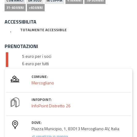
CON AMICI
DA SOLO
IN COPPIA
<18 ANNI
18-30 ANNI
31-60 ANNI
>60 ANNI
ACCESSIBILITA
TOTALMENTE ACCESSIBILE
PRENOTAZIONI
5 euro per i soci
6 euro per tutti
COMUNE:
Mercogliano
INFOPOINT:
InfoPoint Distretto 26
DOVE:
Piazza Municipio, 1, 83013 Mercogliano AV, Italia
visualizza in mappa