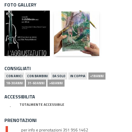
FOTO GALLERY
CONSIGLIATI
CON AMICI
CON BAMBINI
DA SOLO
IN COPPIA
<18 ANNI
18-30 ANNI
31-60 ANNI
>60 ANNI
ACCESSIBILITA
TOTALMENTE ACCESSIBILE
PRENOTAZIONI
per info e prenotazioni 351 956 1462