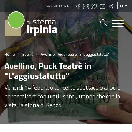
Salta
SOCIAL LOGIN
IT
al
Sistema
contenuto
Irpinia
principale
Home
Eventi
Avellino, Puck Teatrè in "L'aggiustatutto"
Avellino, Puck Teatrè in
"L'aggiustatutto"
Venerdì 14 febbraio concerto spettacolo al buio
per ascoltare con tutti i sensi, tranne che con la
vista, la storia di Renzo