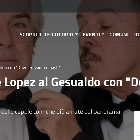
Salta
al
contenuto
principale
SCOPRI IL TERRITORIO
EVENTI
COMUNI
IT
aldo con "Dove eravamo rimasti"
 e Lopez al Gesualdo con 
a delle coppie comiche più amate del panorama