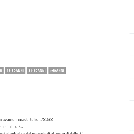
NI
18-30 ANNI
31-60 ANNI
>60 ANNI
-eravamo-rimasti-tullio.../8038
-tullio.../...
erti al pubblico dal mercoledì al venerdì dalle 11