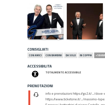
CONSIGLIATI
CON AMICI
CON BAMBINI
DA SOLO
IN COPPIA
<18 AN
ACCESSIBILITA
TOTALMENTE ACCESSIBILE
PRENOTAZIONI
info e prenotazioni https://go2.it/.../dove
https://www.ticketone.it/.../massimo-lopez-e
E presso i botteghini di piazza Castello, ap