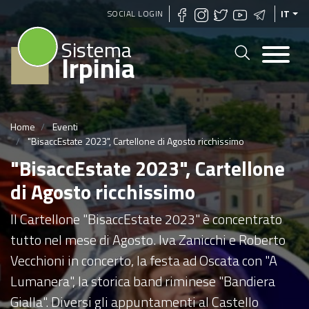
Salta
SOCIAL LOGIN
IT
al
Sistema
contenuto
Irpinia
principale
Home
Eventi
"BisaccEstate 2023", Cartellone di Agosto ricchissimo
"BisaccEstate 2023", Cartellone
di Agosto ricchissimo
Il Cartellone "BisaccEstate 2023" è concentrato
tutto nel mese di Agosto. Iva Zanicchi e Roberto
Vecchioni in concerto, la festa ad Oscata con "A
Lumanera", la storica band riminese "Bandiera
Gialla". Diversi gli appuntamenti al Castello