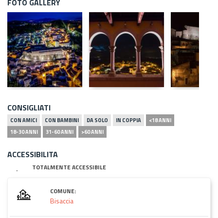
FOTO GALLERY
CONSIGLIATI
CON AMICI
CON BAMBINI
DA SOLO
IN COPPIA
<18 ANNI
18-30 ANNI
31-60 ANNI
>60 ANNI
ACCESSIBILITA
TOTALMENTE ACCESSIBILE
COMUNE:
Bisaccia