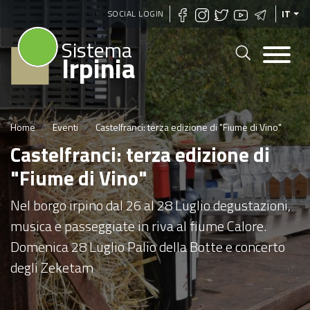
Salta
SOCIAL LOGIN
IT
al
Sistema
contenuto
Irpinia
principale
Home
Eventi
Castelfranci: terza edizione di "Fiume di Vino"
Castelfranci: terza edizione di
"Fiume di Vino"
Nel borgo irpino dal 26 al 28 Luglio degustazioni,
musica e passeggiate in riva al fiume Calore.
Domenica 28 Luglio Palio della Botte e concerto
degli Zeketam