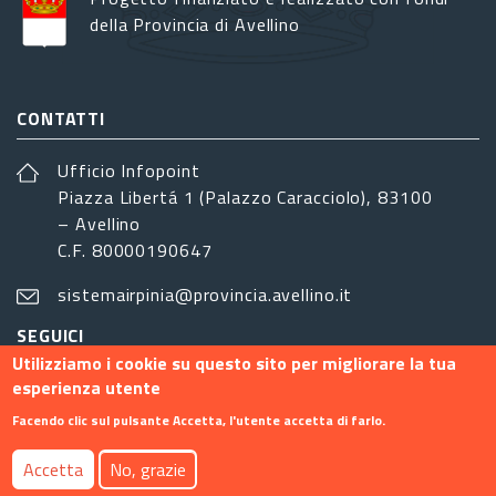
della Provincia di Avellino
CONTATTI
Ufficio Infopoint
Piazza Libertá 1 (Palazzo Caracciolo), 83100
– Avellino
C.F. 80000190647
sistemairpinia@provincia.avellino.it
SEGUICI
Utilizziamo i cookie su questo sito per migliorare la tua
esperienza utente
Facendo clic sul pulsante Accetta, l'utente accetta di farlo.
Footer menu
Accetta
No, grazie
Contatti
Info
Privacy