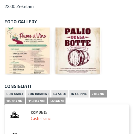
22.00 Zeketam
FOTO GALLERY
CONSIGLIATI
CON AMICI
CON BAMBINI
DA SOLO
IN COPPIA
<18 ANNI
18-30 ANNI
31-60 ANNI
>60 ANNI
COMUNE:
Castelfranci