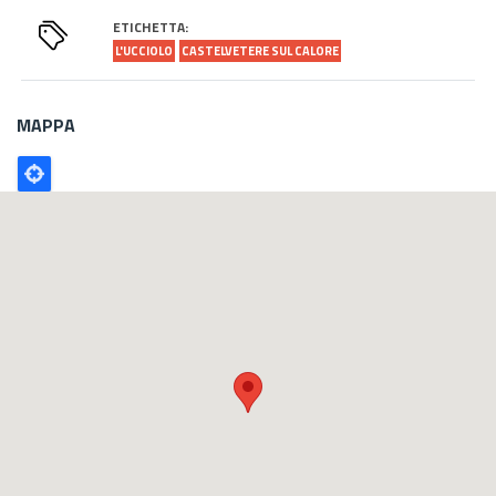
ETICHETTA:
L'UCCIOLO
CASTELVETERE SUL CALORE
MAPPA
Poligono
GEO