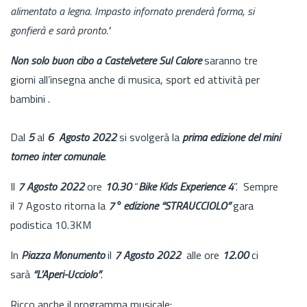
alimentato a legna. Impasto infornato prenderà forma, si
gonfierà e sarà pronto."
Non solo buon cibo a Castelvetere Sul Calore
saranno tre
giorni all’insegna anche di musica, sport ed attività per
bambini .
Dal
5
al
6 Agosto 2022
si svolgerà la
prima edizione del mini
torneo inter comunale
.
Il
7 Agosto 2022
ore
10.30
“
Bike Kids Experience 4
”. Sempre
il 7 Agosto ritorna la
7° edizione “STRAUCCIOLO”
gara
podistica 10.3KM
In
Piazza Monumento
il
7 Agosto 2022
alle ore
12.00
ci
sarà
“L’Aperi-Ucciolo”
.
Ricco anche il programma musicale: