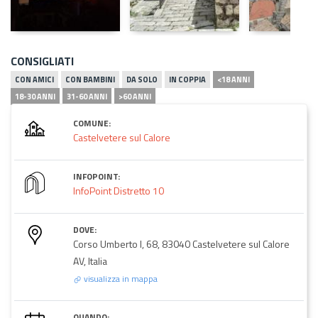
CONSIGLIATI
CON AMICI
CON BAMBINI
DA SOLO
IN COPPIA
<18 ANNI
18-30 ANNI
31-60 ANNI
>60 ANNI
COMUNE:
Castelvetere sul Calore
INFOPOINT:
InfoPoint Distretto 10
DOVE:
Corso Umberto I, 68, 83040 Castelvetere sul Calore
AV, Italia
visualizza in mappa
QUANDO: