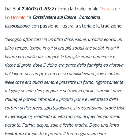
Dal
5
al
7 AGOSTO 2022
ritorna la tradizionale “
Festa de
Lo Ucciolo
“a
Castelvetere sul Calore
.
L'omonima
associaizone
con passione illustra la storia e la tradizione:
“Bisogna affacciarsi in un'altra dimensione, un'altra epoca, un
altro tempo, tempo in cui si era più sociali che social, in cui il
lavoro era quello dei campi e le famiglie erano numerose e
ricche di prole, dove il vicino era parte della famiglia ed aiutava
nel lavoro dei campi, e con cui si condividevano gioie e dolori.
Nelle case era quasi sempre presente un forno, rigorosamente
a legna; se non c'era, in paese si trovava quello "sociale" dove
chiunque poteva infornare il proprio pane e nell'attesa della
cottura si discuteva, spettegolava e si raccontavano storie tristi
e meravigliose, rendendo la vita faticosa di quel tempo meno
pesante. Farina, acqua, sale e lievito madre. Dopo una lenta
lievitatura l' impasto è pronto. Il forno rigorosamente