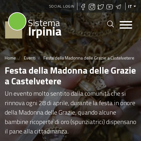
Salta
SOCIAL LOGIN
IT
al
Sistema
contenuto
Irpinia
principale
Home
Eventi
Festa della Madonna delle Grazie a Castelvetere
Festa della Madonna delle Grazie
a Castelvetere
Un evento molto sentito dalla comunità che si
rinnova ogni 28 di aprile, durante la festa in onore
della Madonna delle Grazie, quando alcune
bambine ricoperte di oro (spunziatrici) dispensano
il pane alla cittadinanza.