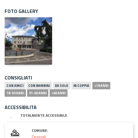
FOTO GALLERY
CONSIGLIATI
CON AMICI
CON BAMBINI
DA SOLO
IN COPPIA
<18 ANNI
18-30 ANNI
31-60 ANNI
>60 ANNI
ACCESSIBILITA
TOTALMENTE ACCESSIBILE
COMUNE:
Cesinali