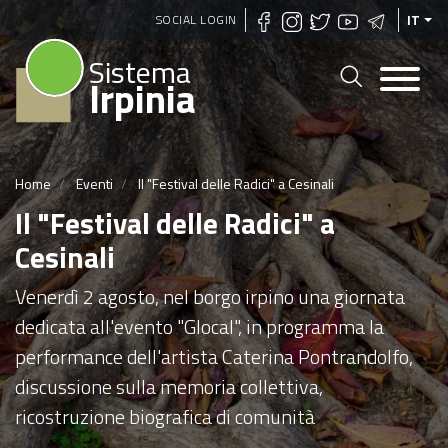
Salta
SOCIAL LOGIN
IT
al
Sistema
contenuto
Irpinia
principale
Home
Eventi
Il "Festival delle Radici" a Cesinali
Il "Festival delle Radici" a
Cesinali
Venerdì 2 agosto, nel borgo irpino una giornata
dedicata all'evento "Glocal", in programma la
performance dell'artista Caterina Pontrandolfo,
discussione sulla memoria collettiva,
ricostruzione biografica di comunità