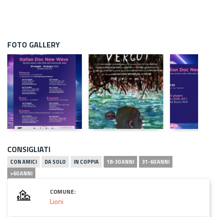
FOTO GALLERY
CONSIGLIATI
CON AMICI
DA SOLO
IN COPPIA
18-30 ANNI
31-60 ANNI
>60 ANNI
COMUNE:
Lioni