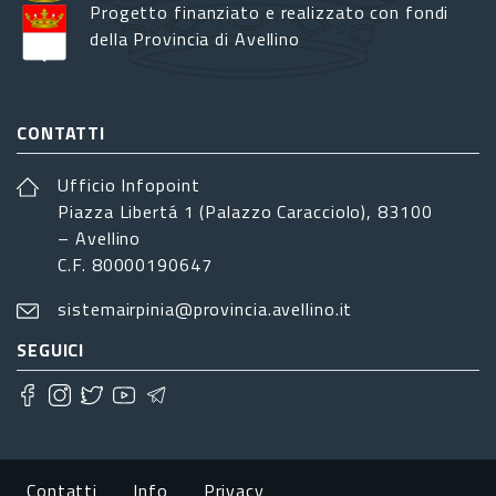
Progetto finanziato e realizzato con fondi
della Provincia di Avellino
CONTATTI
Ufficio Infopoint
Piazza Libertá 1 (Palazzo Caracciolo), 83100
– Avellino
C.F. 80000190647
sistemairpinia@provincia.avellino.it
SEGUICI
Footer menu
Contatti
Info
Privacy