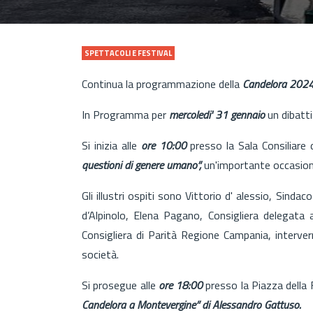
SPETTACOLI E FESTIVAL
Continua la programmazione della
Candelora 202
In Programma per
mercoledi' 31
gennaio
un dibatt
Si inizia alle
ore 10:00
presso la Sala Consiliar
questioni di genere umano”,
un'importante occasione 
Gli illustri ospiti sono Vittorio d' alessio, Sind
d’Alpinolo, Elena Pagano, Consigliera delegat
Consigliera di Parità Regione Campania, interve
società.
Si prosegue alle
ore 18:00
presso la Piazza della
Candelora a Montevergine” di Alessandro Gattuso.