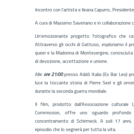
Incontro con l’artista e lleana Capurro, President
A cura di Massimo Saveriano e in collaborazione c
Un’emozionante progetto fotografico che catt
Attraverso gli occhi di Gattuso, esploriamo il p
queer e la Madonna di Montevergine, conosciut
di devozione, accettazione e unione.
Alle
ore 21:00
presso Addò Italia (Ex Bar Leo) pro
luce la toccante storia di Pierre Seel e gli orro
durante la seconda guerra mondiale.
Il film, prodotto dall’Associazione cultural
Commission, offre uno sguardo profondo s
concentramento di Schirmeck. A soli 17 anni,
episodio che lo segnerà per tutta la vita.