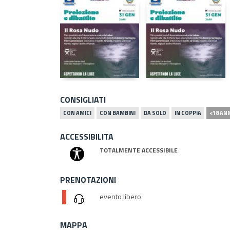
CONSIGLIATI
CON AMICI
CON BAMBINI
DA SOLO
IN COPPIA
<18 AN
ACCESSIBILITA
TOTALMENTE ACCESSIBILE
PRENOTAZIONI
evento libero
MAPPA