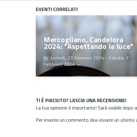
EVENTI CORRELATI
Mercogliano, Candelora
2024: "Aspettando la luce"
Lunedì, 29 Gennaio 2024
-
Sabato, 3
Febbraio 2024
→
TI È PIACIUTO? LASCIA UNA RECENSIONE!
La tua opinione è importante! Sarà visibile dopo 
Per inserire un commento devi essere un utente