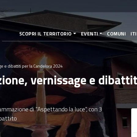
Salta
al
contenuto
principale
SCOPRI IL TERRITORIO
EVENTI
COMUNI
IT
e e dibattiti per la Candelora 2024
ione, vernissage e dibattit
ammazione di "Aspettando la luce", con 3
battito