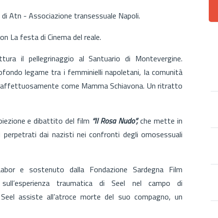
e di Atn - Associazione transessuale Napoli.
on La festa di Cinema del reale.
ura il pellegrinaggio al Santuario di Montevergine.
rofondo legame tra i femminielli napoletani, la comunità
a affettuosamente come Mamma Schiavona. Un ritratto
iezione e dibattito del film
“Il Rosa Nudo”,
che mette in
ri perpetrati dai nazisti nei confronti degli omosessuali
e Labor e sostenuto dalla Fondazione Sardegna Film
ull’esperienza traumatica di Seel nel campo di
 Seel assiste all’atroce morte del suo compagno, un