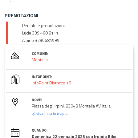
PRENOTAZIONI
Per info e prenotazioni:
Lucia 339 460 8111
Albino 3296684595
COMUNE:
Montella
INFOPOINT:
InfoPoint Distretto 18
DOVE:
Piazza degli Irpini, 83048 Montella AV, Italia
visualizza in mappa
QUANDO:
Domenica 22 gennaio 2023 con Irpinia Bike