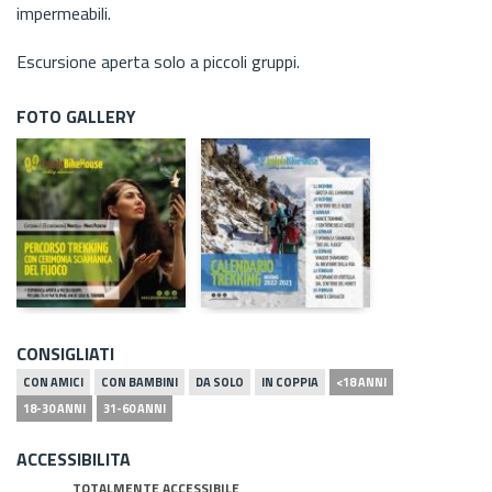
impermeabili.
Escursione aperta solo a piccoli gruppi.
FOTO GALLERY
CONSIGLIATI
CON AMICI
CON BAMBINI
DA SOLO
IN COPPIA
<18 ANNI
18-30 ANNI
31-60 ANNI
ACCESSIBILITA
TOTALMENTE ACCESSIBILE