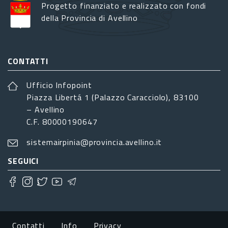
Progetto finanziato e realizzato con fondi
della Provincia di Avellino
CONTATTI
Ufficio Infopoint
Piazza Libertá 1 (Palazzo Caracciolo), 83100
– Avellino
C.F. 80000190647
sistemairpinia@provincia.avellino.it
SEGUICI
Footer menu
Contatti
Info
Privacy