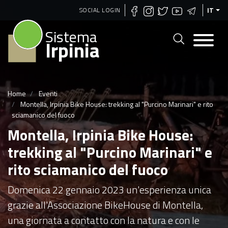
Salta
SOCIAL LOGIN
IT
al
Sistema
contenuto
Irpinia
principale
Home
Eventi
Montella, Irpinia Bike House: trekking al "Purcino Marinari" e rito
sciamanico del fuoco
Montella, Irpinia Bike House:
trekking al "Purcino Marinari" e
rito sciamanico del fuoco
Domenica 22 gennaio 2023 un'esperienza unica
grazie all'Associazione BikeHouse di Montella,
una giornata a contatto con la natura e con le