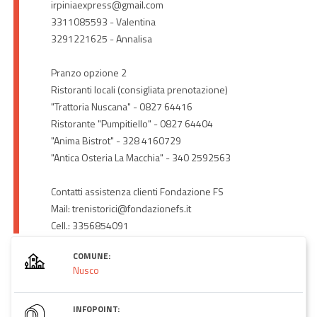
irpiniaexpress@gmail.com
3311085593 - Valentina
3291221625 - Annalisa
Pranzo opzione 2
Ristoranti locali (consigliata prenotazione)
"Trattoria Nuscana" - 0827 64416
Ristorante "Pumpitiello" - 0827 64404
"Anima Bistrot" - 328 4160729
"Antica Osteria La Macchia" - 340 2592563
Contatti assistenza clienti Fondazione FS
Mail: trenistorici@fondazionefs.it
Cell.: 3356854091
COMUNE:
Nusco
INFOPOINT: