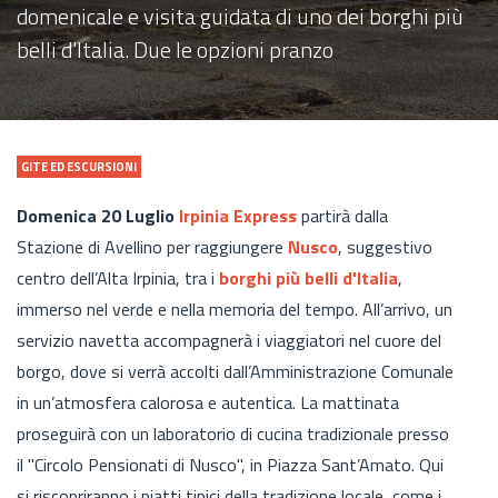
domenicale e visita guidata di uno dei borghi più
belli d'Italia. Due le opzioni pranzo
GITE ED ESCURSIONI
Domenica 20 Luglio
Irpinia Express
partirà dalla
Stazione di Avellino per raggiungere
Nusco
, suggestivo
centro dell’Alta Irpinia, tra i
borghi più belli d'Italia
,
immerso nel verde e nella memoria del tempo. All’arrivo, un
servizio navetta accompagnerà i viaggiatori nel cuore del
borgo, dove si verrà accolti dall’Amministrazione Comunale
in un’atmosfera calorosa e autentica. La mattinata
proseguirà con un laboratorio di cucina tradizionale presso
il "Circolo Pensionati di Nusco", in Piazza Sant’Amato. Qui
si riscopriranno i piatti tipici della tradizione locale, come i