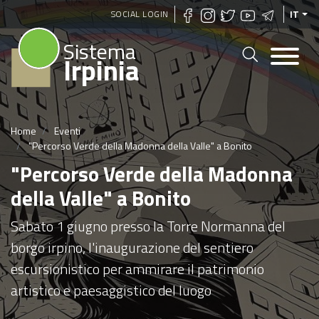
Salta
SOCIAL LOGIN
IT
al
Sistema
contenuto
Irpinia
principale
Home
Eventi
"Percorso Verde della Madonna della Valle" a Bonito
"Percorso Verde della Madonna
della Valle" a Bonito
Sabato 1 giugno presso la Torre Normanna del
borgo irpino, l'inaugurazione del sentiero
escursionistico per ammirare il patrimonio
artistico e paesaggistico del luogo