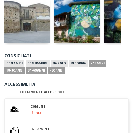
CONSIGLIATI
CON AMICI
CON BAMBINI
DA SOLO
IN COPPIA
<18 ANNI
18-30 ANNI
31-60 ANNI
>60 ANNI
ACCESSIBILITA
TOTALMENTE ACCESSIBILE
COMUNE:
Bonito
INFOPOINT: