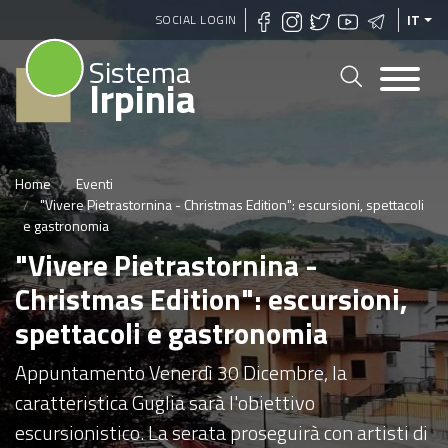
Salta
SOCIAL LOGIN
IT
al
Sistema
contenuto
Irpinia
principale
Home
Eventi
"Vivere Pietrastornina - Christmas Edition": escursioni, spettacoli
e gastronomia
"Vivere Pietrastornina -
Christmas Edition": escursioni,
spettacoli e gastronomia
Appuntamento Venerdì 30 Dicembre, la
caratteristica Guglia sarà l'obiettivo
escursionistico. La serata proseguirà con artisti di