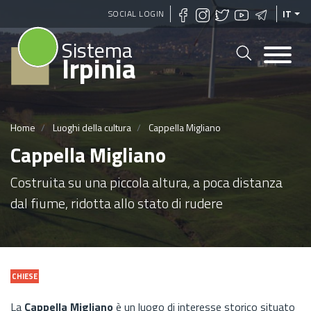
Salta
SOCIAL LOGIN
IT
al
Sistema
contenuto
Irpinia
principale
Home
Luoghi della cultura
Cappella Migliano
Cappella Migliano
Costruita su una piccola altura, a poca distanza
dal fiume, ridotta allo stato di rudere
CHIESE
La
Cappella Migliano
è un luogo di interesse storico situato