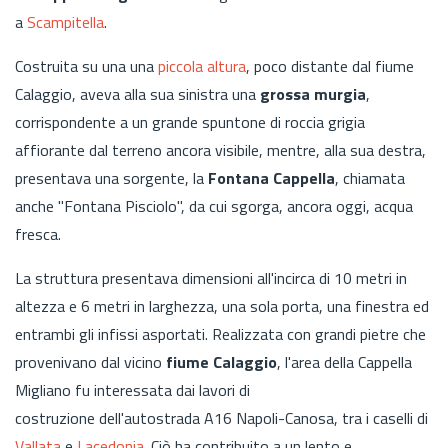
a
Scampitella
.
Costruita su una una
piccola altura
, poco distante dal fiume
Calaggio, aveva alla sua sinistra una
grossa murgia
,
corrispondente a un grande spuntone di roccia grigia
affiorante dal terreno ancora visibile, mentre, alla sua destra,
presentava una sorgente, la
Fontana Cappella
, chiamata
anche "Fontana Pisciolo", da cui sgorga, ancora oggi, acqua
fresca.
La struttura presentava dimensioni all'incirca di 10 metri in
altezza e 6 metri in larghezza, una sola porta, una finestra ed
entrambi gli infissi asportati. Realizzata con grandi pietre che
provenivano dal vicino
fiume Calaggio
, l'area della Cappella
Migliano fu interessata dai lavori di
costruzione dell'autostrada A16 Napoli-Canosa, tra i caselli di
Vallata
e
Lacedonia
. Ciò ha contribuito a un lento e