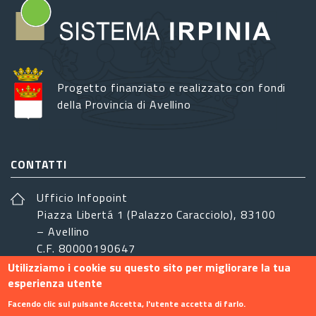
Progetto finanziato e realizzato con fondi
della Provincia di Avellino
CONTATTI
Ufficio Infopoint
Piazza Libertá 1 (Palazzo Caracciolo), 83100
– Avellino
C.F. 80000190647
Utilizziamo i cookie su questo sito per migliorare la tua
sistemairpinia@provincia.avellino.it
esperienza utente
SEGUICI
Facendo clic sul pulsante Accetta, l'utente accetta di farlo.