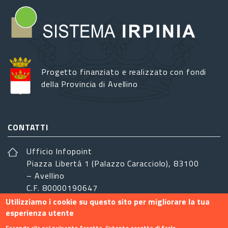
Progetto finanziato e realizzato con fondi
della Provincia di Avellino
CONTATTI
Ufficio Infopoint
Piazza Libertá 1 (Palazzo Caracciolo), 83100
– Avellino
C.F. 80000190647
Utilizziamo i cookie su questo sito per migliorare la tua
sistemairpinia@provincia.avellino.it
esperienza utente
SEGUICI
Facendo clic sul pulsante Accetta, l'utente accetta di farlo.