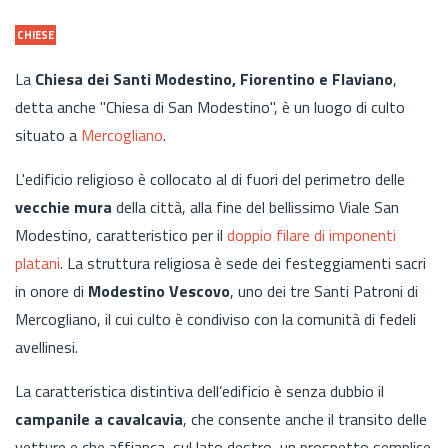
CHIESE
La
Chiesa dei Santi Modestino, Fiorentino e Flaviano
,
detta anche "Chiesa di San Modestino", è un luogo di culto
situato a
Mercogliano
.
L'edificio religioso è collocato al di fuori del perimetro delle
vecchie mura
della città, alla fine del bellissimo Viale San
Modestino, caratteristico per il
doppio filare di imponenti
platani
. La struttura religiosa è sede dei festeggiamenti sacri
in onore di
Modestino Vescovo
, uno dei tre Santi Patroni di
Mercogliano, il cui culto è condiviso con la comunità di fedeli
avellinesi.
La caratteristica distintiva dell’edificio è senza dubbio il
campanile a cavalcavia
, che consente anche il transito delle
vetture e che affianca, sul lato destro, un prospetto semplice