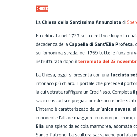
CHIESE
La
Chiesa della Santissima Annunziata
di
Sper
Fu edificata nel 1727 sulla direttrice lungo la qual
decadenza della
Cappella di Sant'Elia Profeta
, 
sull’omonima strada, nel 1769 tutte le funzioni v
ristrutturata dopo il
terremoto del 23 novembr
La Chiesa, oggi, si presenta con una
facciata sob
intonaco più chiaro. Il portale che precede il por
la cui vetrata raffigura un Crocifisso. Completa i
sacro custodisce pregiati arredi sacri e belle statu
L'interno è caratterizzato da un’
unica navata
, a
imponente l’altare maggiore in marmi policromi, 
Elia
: una splendida edicola marmorea, adornata co
Santo Patrono. La scultura sacra viene portata in 