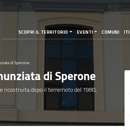
Salta
al
contenuto
principale
SCOPRI IL TERRITORIO
EVENTI
COMUNI
IT
nziata di Sperone
nunziata di Sperone
e ricostruita dopo il terremoto del 1980,