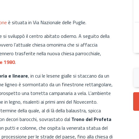
one
è situata in Via Nazionale delle Puglie.
e si sviluppò il centro abitato odierno. A seguito della
ovvero l’attuale chiesa omonima che si affaccia
ennero trasferite nella nuova chiesa parrocchiale,
e 1980
.
ria e lineare
, in cui le lesene gialle si staccano da un
tone ligneo è sormontato da un finestrone rettangolare,
l prospetto una torretta campanaria a vela. L’ambiente
e in legno, risalenti ai primi anni del Novecento.
l termine della quale, al di là della balaustra, spicca
con decori barocchi, sovrastato dal
Trono del Profeta
n putti e colonne, che ospita la venerata statua del
processione per le strade del paese, fino alla chiesa di