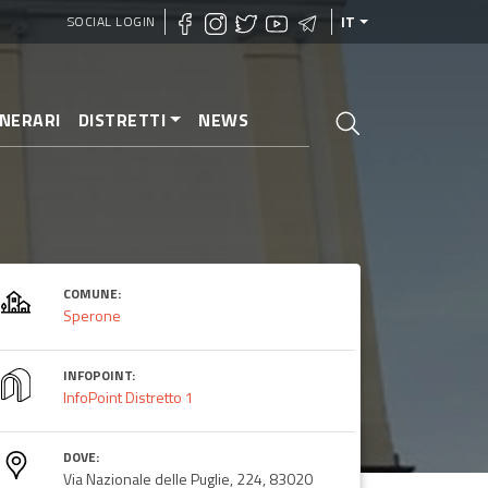
SOCIAL LOGIN
IT
INERARI
DISTRETTI
NEWS
COMUNE:
Sperone
INFOPOINT:
InfoPoint Distretto 1
DOVE:
Via Nazionale delle Puglie, 224, 83020