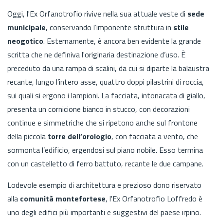
Oggi, l'Ex Orfanotrofio rivive nella sua attuale veste di
sede
municipale
, conservando l’imponente struttura in
stile
neogotico
. Esternamente, è ancora ben evidente la grande
scritta che ne definiva l'originaria destinazione d’uso. È
preceduto da una rampa di scalini, da cui si diparte la balaustra
recante, lungo l’intero asse, quattro doppi pilastrini di roccia,
sui quali si ergono i lampioni. La facciata, intonacata di giallo,
presenta un cornicione bianco in stucco, con decorazioni
continue e simmetriche che si ripetono anche sul frontone
della piccola
torre dell’orologio
, con facciata a vento, che
sormonta l’edificio, ergendosi sul piano nobile. Esso termina
con un castelletto di ferro battuto, recante le due campane.
Lodevole esempio di architettura e prezioso dono riservato
alla
comunità montefortese
, l'Ex Orfanotrofio Loffredo è
uno degli edifici più importanti e suggestivi del paese irpino.