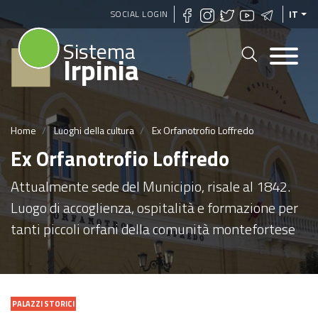
Salta
SOCIAL LOGIN
IT
al
Sistema
contenuto
Irpinia
principale
Home
Luoghi della cultura
Ex Orfanotrofio Loffredo
Ex Orfanotrofio Loffredo
Attualmente sede del Municipio, risale al 1842.
Luogo di accoglienza, ospitalità e formazione per
tanti piccoli orfani della comunità montefortese
PALAZZI STORICI