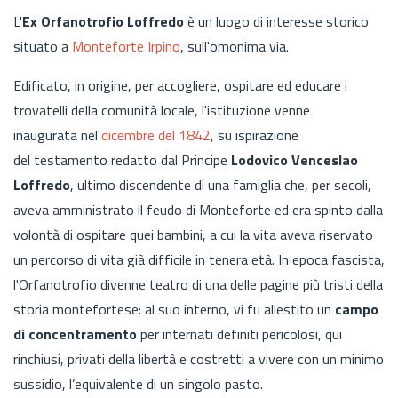
L'
Ex Orfanotrofio Loffredo
è un luogo di interesse storico
situato a
Monteforte Irpino
, sull'omonima via.
Edificato, in origine, per accogliere, ospitare ed educare i
trovatelli della comunità locale, l'istituzione venne
inaugurata nel
dicembre del 1842
, su ispirazione
del testamento redatto dal Principe
Lodovico Venceslao
Loffredo
, ultimo discendente di una famiglia che, per secoli,
aveva amministrato il feudo di Monteforte ed era spinto dalla
volontà di ospitare quei bambini, a cui la vita aveva riservato
un percorso di vita già difficile in tenera età. In epoca fascista,
l'Orfanotrofio divenne teatro di una delle pagine più tristi della
storia montefortese: al suo interno, vi fu allestito un
campo
di concentramento
per internati definiti pericolosi, qui
rinchiusi, privati della libertà e costretti a vivere con un minimo
sussidio, l’equivalente di un singolo pasto.