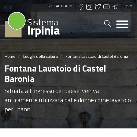
Salta
SOCIAL LOGIN
IT
al
Sistema
contenuto
Irpinia
principale
Home
Luoghi della cultura
Fontana Lavatoio di Castel Baronia
Fontana Lavatoio di Castel
Baronia
Situata all'ingresso del paese, veniva
anticamente utilizzata dalle donne come lavatoio
per i panni