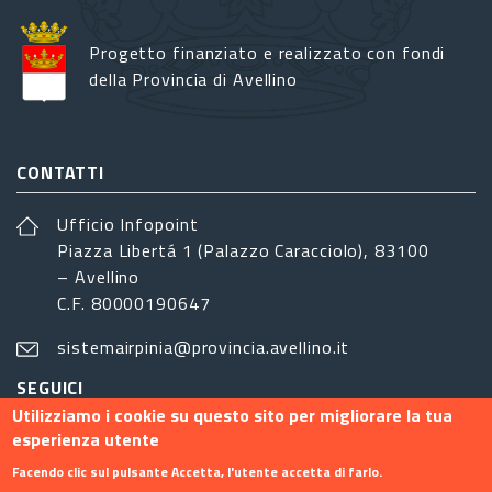
Progetto finanziato e realizzato con fondi
della Provincia di Avellino
CONTATTI
Ufficio Infopoint
Piazza Libertá 1 (Palazzo Caracciolo), 83100
– Avellino
C.F. 80000190647
sistemairpinia@provincia.avellino.it
SEGUICI
Utilizziamo i cookie su questo sito per migliorare la tua
esperienza utente
Facendo clic sul pulsante Accetta, l'utente accetta di farlo.