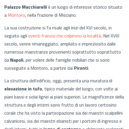
Palazzo Macchiarelli
è un luogo di interesse storico situato
a
Montoro
, nella frazione di Misciano.
La sua costruzione si fa risale agli inizi del XVI secolo, in
seguito agli
eventi franosi che colpirono la località
.
Nel XVIII
secolo, venne rimaneggiato, ampliato e impreziosito dalle
numerose maestranze provenienti soprattutto soprattutto
da
Napoli
, per volere delle famiglie nobiliari che si sono
susseguite a Montoro, a partire dai
Pironti
.
La struttura dell’edificio, oggi, presenta una muratura di
elevazione in tufo
, tipico materiale del luogo, con volte ai
piani bassi e solai lignei ai piani superiori. Le magnificenze della
struttura e degli interni sono frutto di un lavoro certosino
corale che ha visto la partecipazione sia dei maestri scalpellini
calvanicesi, sia dei maestri ebanisti per i portoni di ingresso e
degli interni, tutti in
legno di castagno
e abilmente realizzati.