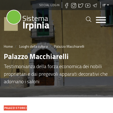
Salta
SOCIAL LOGIN
IT
al
Sistema
contenuto
Irpinia
principale
Home
Luoghi della cultura
Palazzo Macchiarelli
Palazzo Macchiarelli
Testimonianza della forza economica dei nobili
proprietari e dai pregevoli apparati decorativi che
adornano i saloni
PALAZZI STORICI