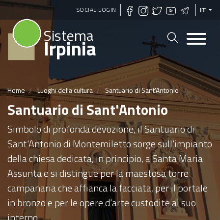
Salta
SOCIAL LOGIN
IT
al
Sistema
contenuto
Irpinia
principale
Home
Luoghi della cultura
Santuario di Sant'Antonio
Santuario di Sant'Antonio
Simbolo di profonda devozione, il Santuario di
Sant'Antonio di Montemiletto sorge sull'impianto
della chiesa dedicata, in principio, a Santa Maria
Assunta e si distingue per la maestosa torre
campanaria che affianca la facciata, per il portale
in bronzo e per le opere d'arte custodite al suo
interno