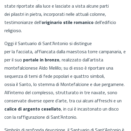
state riportate alla luce e lasciate a vista alcune parti
dei pilastri in pietra, incorporati nelle attuali colonne,
testimonianze dell'
originario
stile romanico
dell'edificio
religioso.
Oggi il Santuario di Sant'Antonio si distingue
per la facciata, affiancata dalla maestosa torre campanaria, e
per il suo
portale in bronzo
, realizzato dall’artista
montefalcionese Aldo Melillo; su di esso è riportare una
sequenza di temi di fede popolari e quattro simboli,
ossia il Santo, lo stemma di Montefalcione e due pergamene.
All’interno del complesso, strutturato in tre navate, sono
conservate diverse opere d’arte, tra cui alcuni affreschi e un
calice di argento cesellato
, in cui è incastonato un disco
con la raffigurazione di Sant'Antonio.
Simbolo di profonda devozione, il Santuario di Sant'Antonio è