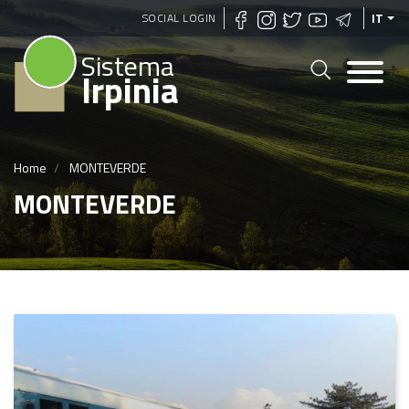
Salta
SOCIAL LOGIN
IT
al
Sistema
contenuto
Irpinia
principale
Home
MONTEVERDE
MONTEVERDE