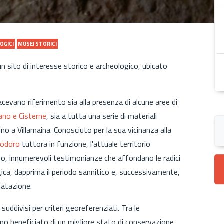
OGICI
MUSEI STORICI
n sito di interesse storico e archeologico, ubicato
 facevano riferimento sia alla presenza di alcune aree di
ano e Cisterne
, sia a tutta una serie di materiali
fino a Villamaina. Conosciuto per la sua vicinanza alla
eodoro
tuttora in funzione, l'attuale territorio
po, innumerevoli testimonianze che affondano le radici
ogica, dapprima il periodo sannitico e, successivamente,
 datazione.
, suddivisi per criteri georeferenziati. Tra le
nno beneficiato di un migliore stato di conservazione,