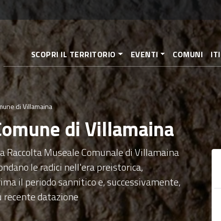
Salta
al
contenuto
principale
SCOPRI IL TERRITORIO
EVENTI
COMUNI
IT
une di Villamaina
Comune di Villamaina
la Raccolta Museale Comunale di Villamaina
dano le radici nell'era preistorica,
rima il periodo sannitico e, successivamente,
iù recente datazione