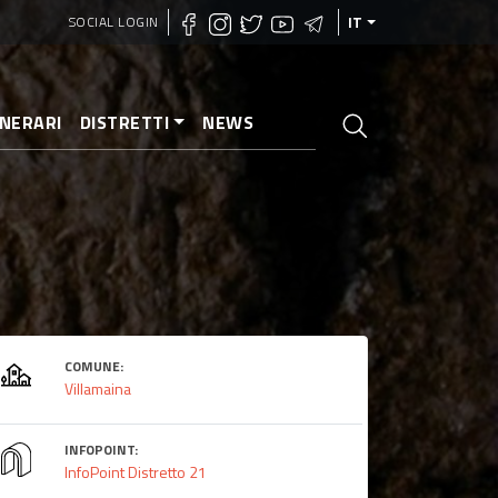
SOCIAL LOGIN
IT
INERARI
DISTRETTI
NEWS
COMUNE:
Villamaina
INFOPOINT:
InfoPoint Distretto 21