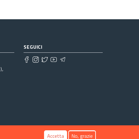
SEGUICI
),
Accetta
No, grazie