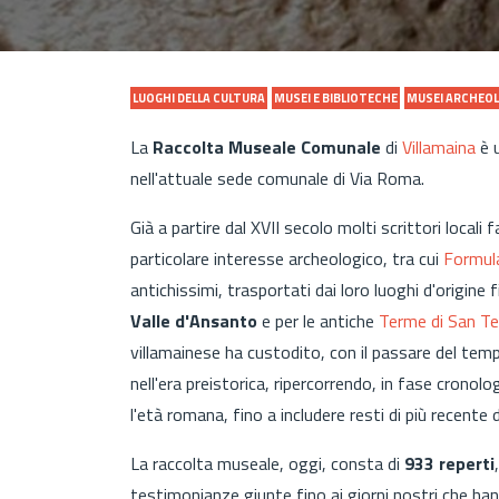
LUOGHI DELLA CULTURA
MUSEI E BIBLIOTECHE
MUSEI ARCHEOL
La
Raccolta Museale Comunale
di
Villamaina
è u
nell'attuale sede comunale di Via Roma.
Già a partire dal XVII secolo molti scrittori locali
particolare interesse archeologico, tra cui
Formul
antichissimi, trasportati dai loro luoghi d'origine 
Valle d'Ansanto
e per le antiche
Terme di San T
villamainese ha custodito, con il passare del tem
nell'era preistorica, ripercorrendo, in fase cronol
l'età romana, fino a includere resti di più recente
La raccolta museale, oggi, consta di
933 reperti
testimonianze giunte fino ai giorni nostri che ha