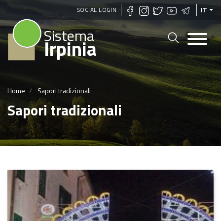
Salta
SOCIAL LOGIN
IT
al
Sistema
contenuto
Irpinia
principale
Home
Sapori tradizionali
Sapori tradizionali