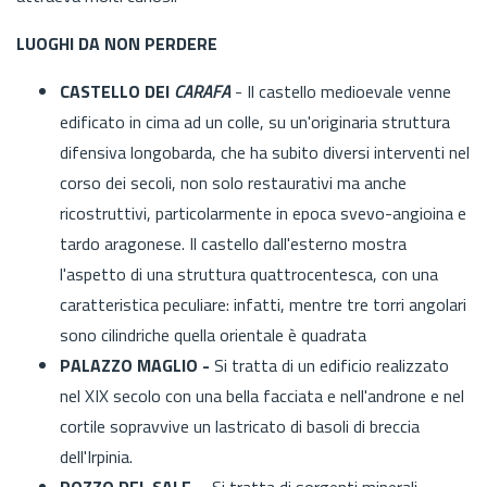
LUOGHI DA NON PERDERE
CASTELLO DEI
CARAFA
- Il castello medioevale venne
edificato in cima ad un colle, su un'originaria struttura
difensiva longobarda, che ha subito diversi interventi nel
corso dei secoli, non solo restaurativi ma anche
ricostruttivi, particolarmente in epoca svevo-angioina e
tardo aragonese. Il castello dall'esterno mostra
l'aspetto di una struttura quattrocentesca, con una
caratteristica peculiare: infatti, mentre tre torri angolari
sono cilindriche quella orientale è quadrata
PALAZZO MAGLIO -
Si tratta di un edificio realizzato
nel XIX secolo con una bella facciata e nell'androne e nel
cortile sopravvive un lastricato di basoli di breccia
dell'Irpinia.
POZZO DEL SALE
- Si tratta di sorgenti minerali,