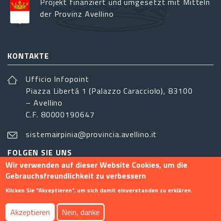
Projekt finanziert und umgesetzt mit Mitteln
der Provinz Avellino
KONTAKTE
Ufficio Infopoint
Piazza Libertá 1 (Palazzo Caracciolo), 83100
– Avellino
C.F. 80000190647
sistemairpinia@provincia.avellino.it
FOLGEN SIE UNS
Wir verwenden auf dieser Website Cookies, um die
Gebrauchsfreundlichkeit zu verbessern
Klicken Sie "Akzeptieren", um sich damit einverstanden zu erklären.
Footer menu
Akzeptieren
Nein, danke
Info
Kontakt
Privacy