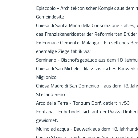
Episcopio - Architektonischer Komplex aus dem 13
Gemeindesitz
Chiesa di Santa Maria della Consolazione - altes,
das Franziskanerkloster der Reformierten Brüde
Ex Fornace Clemente-Malanga - Ein seltenes Beisp
ehemalige Ziegelfabrik war
Seminario - Bischofsgebäude aus dem 18. Jahrhu
Chiesa di San Michele - klassizistisches Bauwer
Miglionico
Chiesa Madre di San Domenico - aus dem 18. Jahr
Stefano Seno
Arco della Terra - Tor zum Dorf, datiert 1753
Fontana - Er befindet sich auf der Piazza Umber
gewidmet.
Mulino ad acqua - Bauwerk aus dem 18. Jahrhund
Centro Storico - reich an engen Gassen und gut e