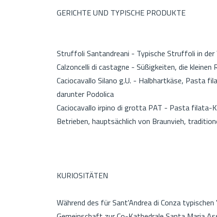
GERICHTE UND TYPISCHE PRODUKTE
Struffoli Santandreani - Typische Struffoli in de
Calzoncelli di castagne - Süßigkeiten, die kleinen
Caciocavallo Silano g.U. - Halbhartkäse, Pasta fil
darunter Podolica
Caciocavallo irpino di grotta PAT - Pasta filata-K
Betrieben, hauptsächlich von Braunvieh, tradition
KURIOSITÄTEN
Während des für Sant'Andrea di Conza typischen 
Gemeinschaft zur Co-Kathedrale Santa Maria Assu