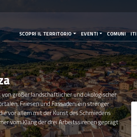
Direkt
zum
Inhalt
SCOPRI IL TERRITORIO
EVENTI
COMUNI
IT
za
 von großer landschaftlicher und ökologischer
ortalen, Friesen und Fassaden, ein strenger
die vor allem mit der Kunst des Schmiedens
mer vom Klang der drei Arbeitssirenen geprägt