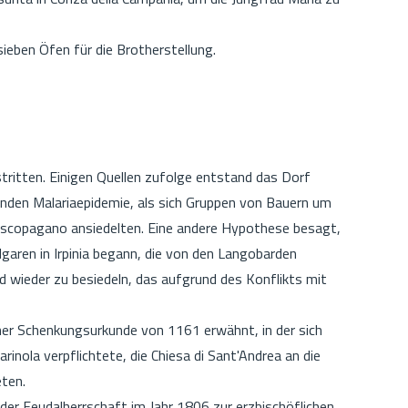
sieben Öfen für die Brotherstellung.
tritten. Einigen Quellen zufolge entstand das Dorf
nden Malariaepidemie, als sich Gruppen von Bauern um
escopagano ansiedelten. Eine andere Hypothese besagt,
lgaren in Irpinia begann, die von den Langobarden
d wieder zu besiedeln, das aufgrund des Konflikts mit
ner Schenkungsurkunde von 1161 erwähnt, in der sich
inola verpflichtete, die Chiesa di Sant'Andrea an die
eten.
der Feudalherrschaft im Jahr 1806 zur erzbischöflichen