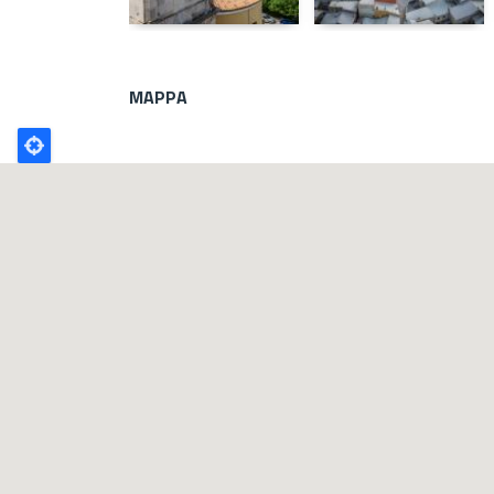
MAPPA
Poligono
GEO