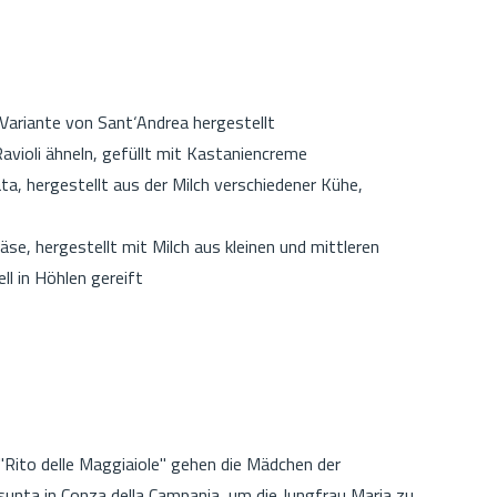
r Variante von Sant‘Andrea hergestellt
 Ravioli ähneln, gefüllt mit Kastaniencreme
ata, hergestellt aus der Milch verschiedener Kühe,
äse, hergestellt mit Milch aus kleinen und mittleren
ell in Höhlen gereift
"Rito delle Maggiaiole" gehen die Mädchen der
nta in Conza della Campania, um die Jungfrau Maria zu