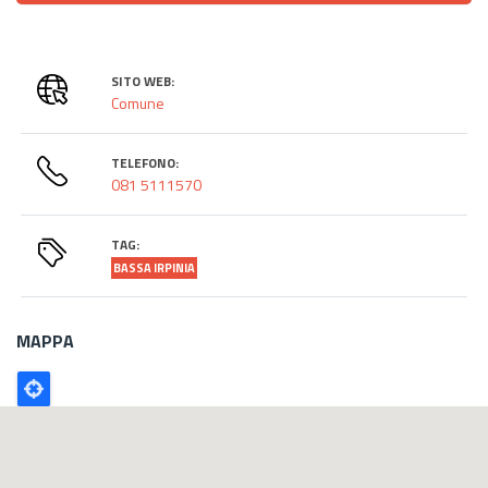
SITO WEB:
Comune
TELEFONO:
081 5111570
TAG:
BASSA IRPINIA
MAPPA
Poligono
GEO