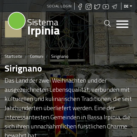
Direkt
SOCIAL LOGIN
DE
zum
Sistema
Inhalt
Irpinia
Startseite
Comuni
Sirignano
Sirignano
Das Land der zwei Weihnachten und der
ausgezeichneten Lebensqualität, verbunden mit
kulturellen und kulinarischen Traditionen, die seit
Jahrhunderten überliefert werden. Eine der
interessantesten Gemeinden in Bassa Irpinia, die
sich ihren unnachahmlichen fürstlichen Charme
bewahrt hat