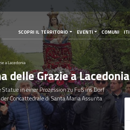
Direkt
zum
Inhalt
SCOPRI IL TERRITORIO
EVENTI
COMUNI
IT
ie a Lacedonia
a delle Grazie a Lacedonia
e Statue in einer Prozession zu Fuß ins Dorf
 der Concattedrale di Santa Maria Assunta