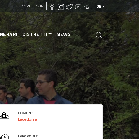
SOCIAL LOGIN
DE
INERARI
DISTRETTI
NEWS
COMUNE:
Lacedonia
INFOPOINT: