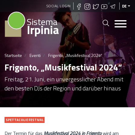
Direkt
SOCIAL LOGIN
DE
zum
Sistema
Inhalt
Irpinia
Startseite
Eventi
Frigento, „Musikfestival 2024“
Frigento, „Musikfestival 2024“
Freitag, 21. Juni, ein unvergesslicher Abend mit
den besten DJs der Region und darüber hinaus
SPETTACOLI E FESTIVAL
Der Termin für das
Musikfestival 2024 in Frigento
wird am