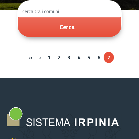
Cerca
« Prima
‹‹
«
‹
1
2
3
4
5
6
7