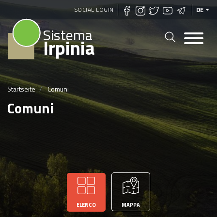
Direkt
SOCIAL LOGIN
DE
zum
Sistema
Inhalt
Irpinia
Startseite
Comuni
Comuni
ELENCO
MAPPA