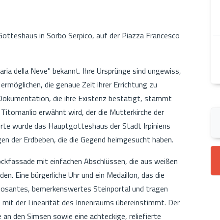
n Gotteshaus in Sorbo Serpico, auf der Piazza Francesco
ria della Neve" bekannt. Ihre Ursprünge sind ungewiss,
 ermöglichen, die genaue Zeit ihrer Errichtung zu
 Dokumentation, die ihre Existenz bestätigt, stammt
 Titomanlio erwähnt wird, der die Mutterkirche der
erte wurde das Hauptgotteshaus der Stadt Irpiniens
en der Erdbeben, die die Gegend heimgesucht haben.
rockfassade mit einfachen Abschlüssen, die aus weißen
den. Eine bürgerliche Uhr und ein Medaillon, das die
imposantes, bemerkenswertes Steinportal und tragen
s mit der Linearität des Innenraums übereinstimmt. Der
 an den Simsen sowie eine achteckige, reliefierte