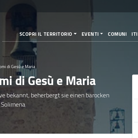
Direkt
zum
Inhalt
SCOPRI IL TERRITORIO
EVENTI
COMUNI
IT
omi di Gesù e Maria
mi di Gesù e Maria
eve bekannt, beherbergt sie einen barocken
n Solimena