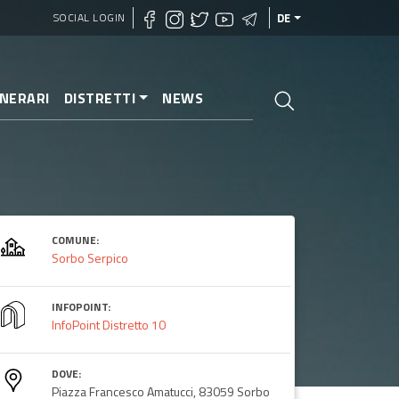
SOCIAL LOGIN
DE
INERARI
DISTRETTI
NEWS
COMUNE:
Sorbo Serpico
INFOPOINT:
InfoPoint Distretto 10
DOVE:
Piazza Francesco Amatucci, 83059 Sorbo