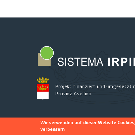
Projekt finanziert und umgesetzt m
Provinz Avellino
Wir verwenden auf dieser Website Cookies,
verbessern
Footer menu
Info
Kontakt
Privacy