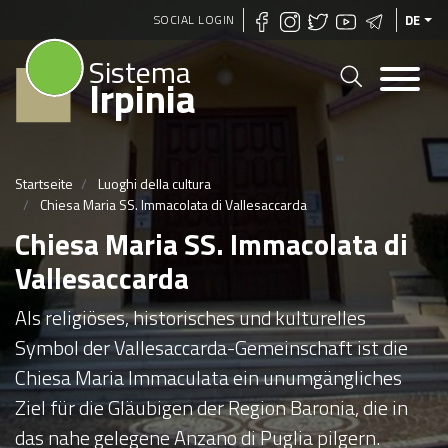
Direkt
SOCIAL LOGIN
DE
zum
Sistema
Inhalt
Irpinia
Startseite
Luoghi della cultura
Chiesa Maria SS. Immacolata di Vallesaccarda
Chiesa Maria SS. Immacolata di
Vallesaccarda
Als religiöses, historisches und kulturelles
Symbol der Vallesaccarda-Gemeinschaft ist die
Chiesa Maria Immaculata ein unumgängliches
Ziel für die Gläubigen der Region Baronia, die in
das nahe gelegene Anzano di Puglia pilgern.