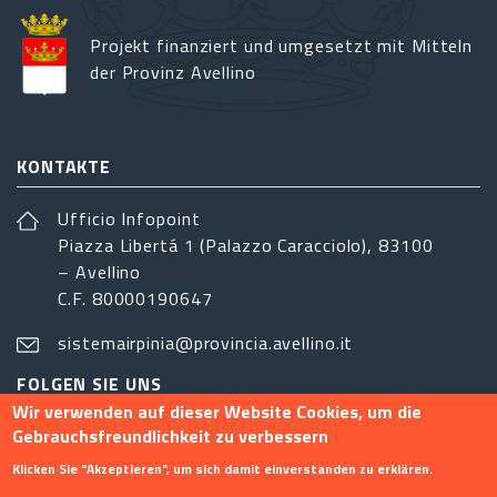
Projekt finanziert und umgesetzt mit Mitteln
der Provinz Avellino
KONTAKTE
Ufficio Infopoint
Piazza Libertá 1 (Palazzo Caracciolo), 83100
– Avellino
C.F. 80000190647
sistemairpinia@provincia.avellino.it
FOLGEN SIE UNS
Wir verwenden auf dieser Website Cookies, um die
Gebrauchsfreundlichkeit zu verbessern
Klicken Sie "Akzeptieren", um sich damit einverstanden zu erklären.