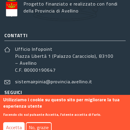
Progetto finanziato e realizzato con fondi
della Provincia di Avellino
CONTATTI
Ufficio Infopoint
Piazza Libertá 1 (Palazzo Caracciolo), 83100
– Avellino
C.F. 80000190647
sistemairpinia@provincia.avellino.it
SEGUICI
Utilizziamo i cookie su questo sito per migliorare la tua
esperienza utente
Facendo clic sul pulsante Accetta, l'utente accetta di farlo.
Footer menu
Accetta
No, grazie
Contatti
Info
Privacy