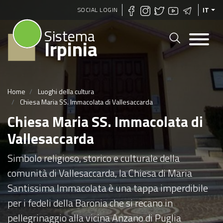
Salta
SOCIAL LOGIN
IT
al
Sistema
contenuto
Irpinia
principale
Home
Luoghi della cultura
Chiesa Maria SS. Immacolata di Vallesaccarda
Chiesa Maria SS. Immacolata di
Vallesaccarda
Simbolo religioso, storico e culturale della
comunità di Vallesaccarda, la Chiesa di Maria
Santissima Immacolata è una tappa imperdibile
per i fedeli della Baronia che si recano in
pellegrinaggio alla vicina Anzano di Puglia