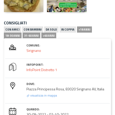
CONSIGLIATI
CON AMICI
CON BAMBINI
DA SOLO
IN COPPIA
<18 ANNI
18-30 ANNI
31-60 ANNI
>60 ANNI
COMUNE:
Sirignano
INFOPOINT:
InfoPoint Distretto 1
DOVE:
Piazza Principessa Rosa, 83020 Sirignano AV, Italia
visualizza in mappa
QUANDO:
30-09-2022
-
02-10-2022