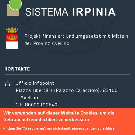
Projekt finanziert und umgesetzt mit Mitteln
der Provinz Avellino
KONTAKTE
Ufficio Infopoint
Piazza Libertá 1 (Palazzo Caracciolo), 83100
– Avellino
C.F. 80000190647
Wir verwenden auf dieser Website Cookies, um die
sistemairpinia@provincia.avellino.it
Gebrauchsfreundlichkeit zu verbessern
FOLGEN SIE UNS
Klicken Sie "Akzeptieren", um sich damit einverstanden zu erklären.